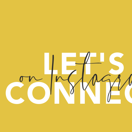
on Instag
LET'S
CONNE