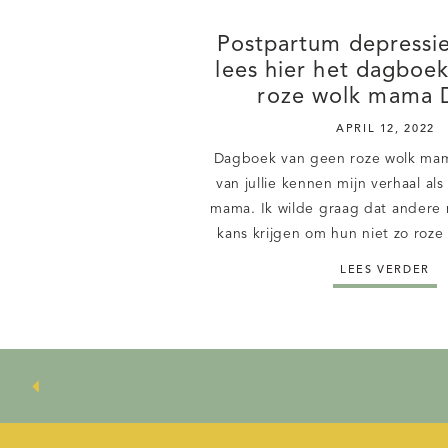
Postpartum depressi
lees hier het dagboe
roze wolk mama 
APRIL 12, 2022
Dagboek van geen roze wolk mam
van jullie kennen mijn verhaal al
mama. Ik wilde graag dat andere
kans krijgen om hun niet zo roze 
delen. Daarom ben ik “dagboek v
LEES VERDER
wolk” mama gestart. Zodat elke m
kan delen, […]