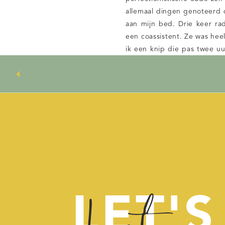
allemaal dingen genoteerd d
aan mijn bed. Drie keer rad
een coassistent. Ze was heel
ik een knip die pas twee uu
lijf en werd amper verdoofd
betreffende verloskundige w
naar huis.” En ik lag daar 
hematoom onder de knip vor
of bewegen. De pijn was vr
stellen, maar durfde het ni
Toen ik voor het eerst mo
LET'S
Want, dat is immers het bes
doen om borstvoeding te 