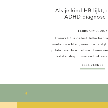
Als je kind HB lijkt,
ADHD diagnose k
FEBRUARY 7, 2024
Emmi’s IQ is getest Jullie heb
moeten wachten, maar hier volgt 
update over hoe het met Emmi ver
laatste blog. Emmi vertrok van
voorschool bij Sgooiers naar de 
LEES VERDER
overdracht was duidelijk gegaan
duidelijk uitgelegd waarom ze d
een […]