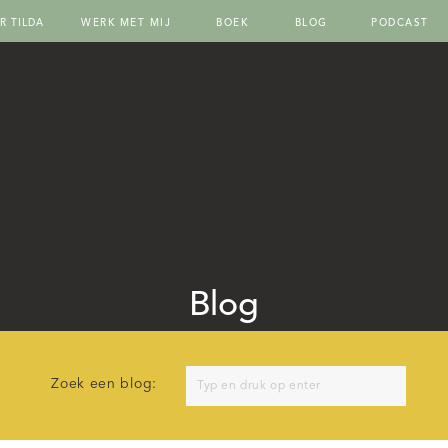
R TILDA
WERK MET MIJ
BOEK
BLOG
PODCAST
Blog
Search
Zoek een blog:
for: