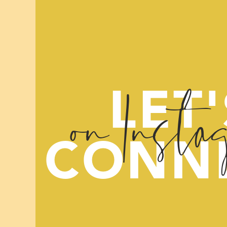
on Insta
LET'
CONN