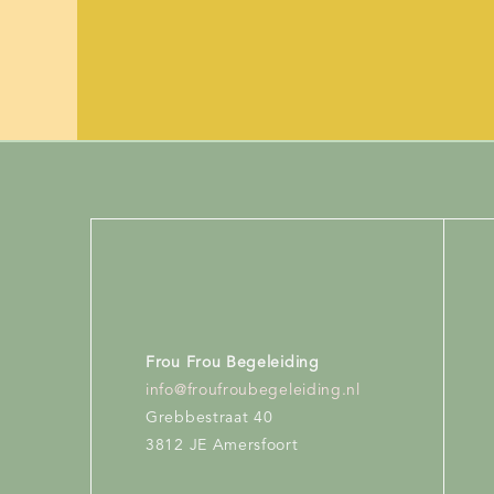
Frou Frou Begeleiding
info@froufroubegeleiding.nl
Grebbestraat 40
3812 JE Amersfoort