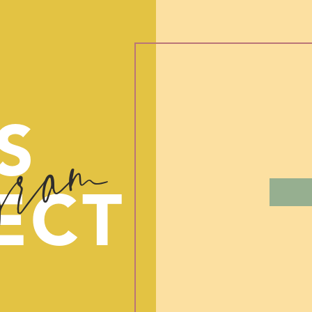
gram
S
ECT