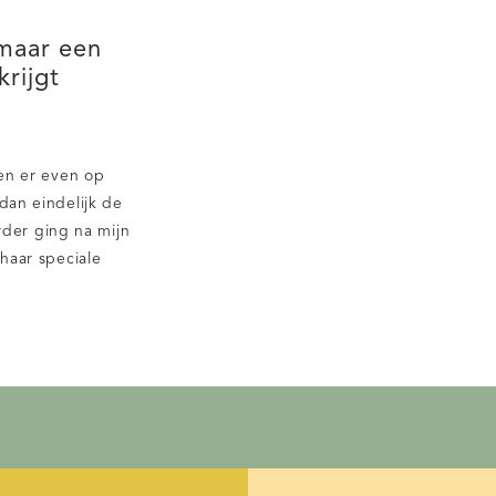
 maar een
rijgt
ben er even op
dan eindelijk de
der ging na mijn
 haar speciale
basisschool. De
. Sgooiers had
achten dat Emmi