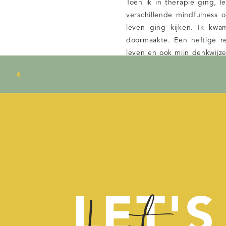
Toen ik in therapie ging, 
verschillende mindfulness 
leven ging kijken. Ik kwa
doormaakte. Een heftige rea
leven en ook mijn denkwijz
mindfulness leerde ik meze
mij. Ik leerde ook dat ik
“gewoon” te aanvaarden en 
dan wat dan ook. Ik leerde 
maakt.
Sinds ik mindfulness toe be
halfvol in plaats van half l
Positief denken is echt ee
loslaten, hoort daar ook bij
LET'S
of positieve mensen zijn n
zijn de mensen die
ondanks