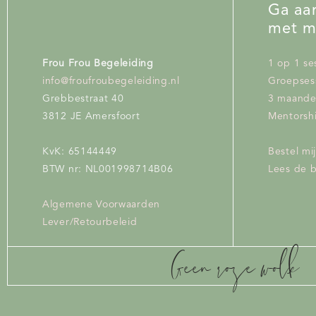
Ga aan
met m
Lees je bovenstaande en d
info@froufroubegeleiding.nl
Frou Frou Begeleiding
1 op 1 se
jou is weggelegd!
info@froufroubegeleiding.nl
Groepses
Grebbestraat 40
3 maand
3812 JE Amersfoort
Mentorshi
KvK: 65144449
Bestel mi
BTW nr: NL001998714B06
Lees de 
Algemene Voorwaarden
Lever/Retourbeleid
Geen roze wolk