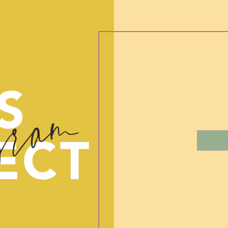
gram
S
ECT