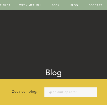
R TILDA
WERK MET MIJ
BOEK
BLOG
PODCAST
Blog
Search
Zoek een blog:
for: