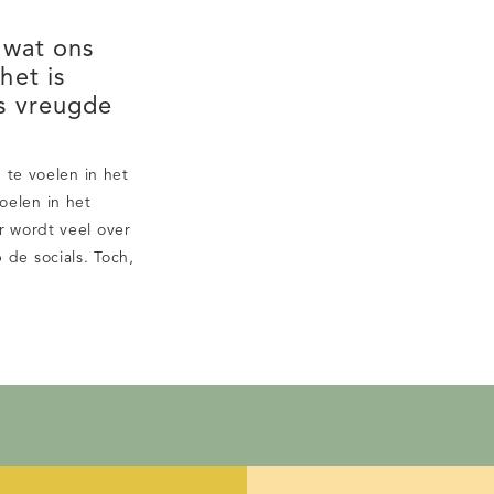
 wat ons
het is
s vreugde
even
te voelen in het
elen in het
r wordt veel over
 de socials. Toch,
 bij de dingen die
r voor zijn. Zo