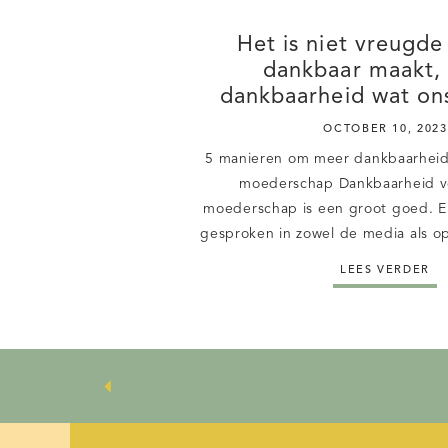
Het is niet vreugde
dankbaar maakt, 
dankbaarheid wat on
geeft in ons l
OCTOBER 10, 2023
5 manieren om meer dankbaarheid 
moederschap Dankbaarheid vo
moederschap is een groot goed. E
gesproken in zowel de media als op
staan veel mama’s niet zo vaak stil
LEES VERDER
hen goed doen of waar ze dankbaa
zonde, […]