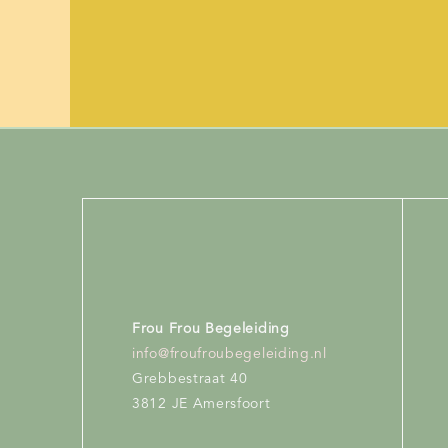
Frou Frou Begeleiding
info@froufroubegeleiding.nl
Grebbestraat 40
3812 JE Amersfoort