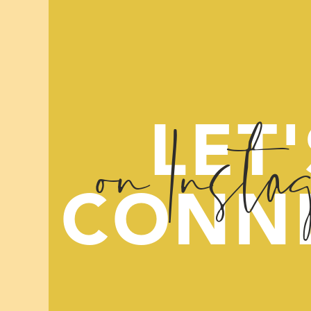
on Insta
LET'
CONN