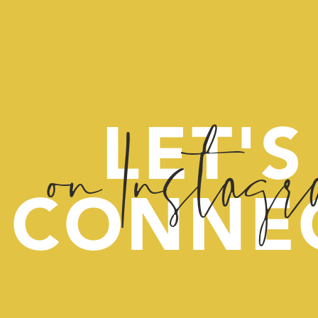
on Instag
LET'S
CONNE