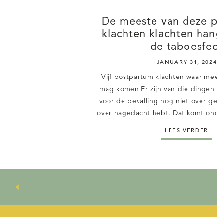
De meeste van deze 
klachten klachten han
de taboesfe
JANUARY 31, 2024
Vijf postpartum klachten waar me
mag komen Er zijn van die dingen 
voor de bevalling nog niet over ge
over nagedacht hebt. Dat komt on
veel onderwerpen nog in de taboe
LEES VERDER
zonde, want juist openheid over d
zorgt dat je je […