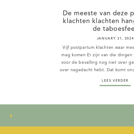
De meeste van deze 
klachten klachten han
de taboesfe
JANUARY 31, 2024
Vijf postpartum klachten waar me
mag komen Er zijn van die dingen 
voor de bevalling nog niet over ge
over nagedacht hebt. Dat komt on
veel onderwerpen nog in de taboe
LEES VERDER
zonde, want juist openheid over d
zorgt dat je je […