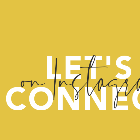
on Instag
LET'S
CONNE