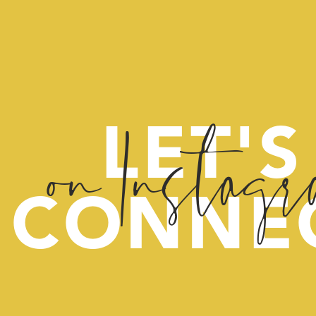
on Instag
LET'S
CONNE