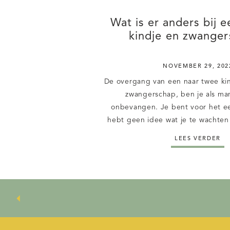
Wat is er anders bij 
kindje en zwange
NOVEMBER 29, 202
De overgang van een naar twee kind
zwangerschap, ben je als mam
onbevangen. Je bent voor het ee
hebt geen idee wat je te wachten 
nul ervaring met zwanger zijn of be
LEES VERDER
ene tweede zwangerschap wel a
mama vind […]