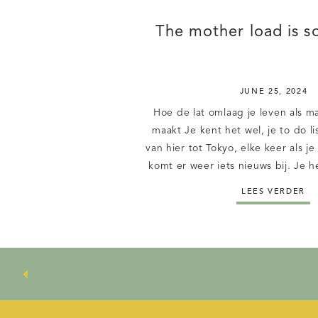
The mother load is 
JUNE 25, 2024
Hoe de lat omlaag je leven als m
maakt Je kent het wel, je to do lis
van hier tot Tokyo, elke keer als je 
komt er weer iets nieuws bij. Je h
iedereen tijd gemaakt, behalve 
LEES VERDER
ondertussen vind je oo