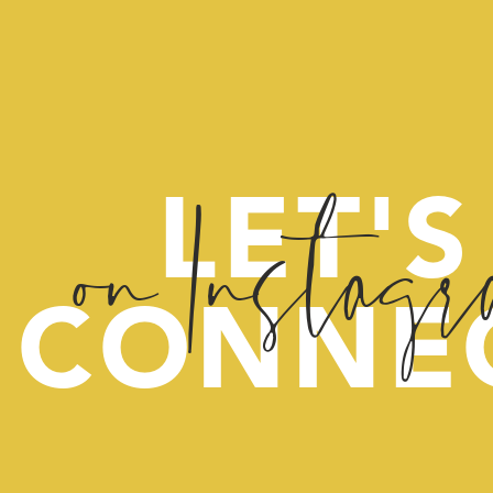
on Instag
LET'S
CONNE