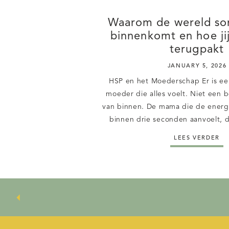
Waarom de wereld so
binnenkomt en hoe jij
terugpakt
JANUARY 5, 2026
HSP en het Moederschap Er is ee
moeder die alles voelt. Niet een 
van binnen. De mama die de energ
binnen drie seconden aanvoelt, d
hoe haar kind wakker zal worde
LEES VERDER
eerste geluid, die spanning 
supermarkt, op het schoolp