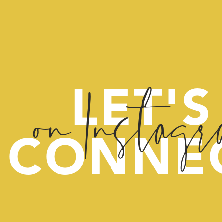
on Instag
LET'S
CONNE