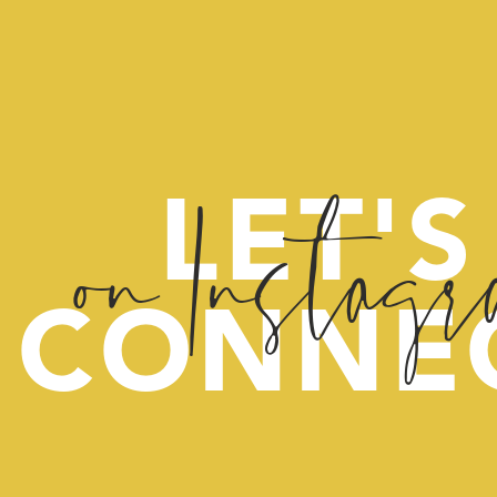
on Instag
LET'S
CONNE