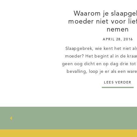
Waarom je slaapge
moeder niet voor lie
nemen
APRIL 28, 2016
Slaapgebrek, wie kent het niet a
moeder? Het begint al in de kra
geen oog dicht en op dag drie tot 
bevalling, loop je er als een war
Een mombie: de combinatie van e
LEES VERDER
moeder, die paarse kringen onder
en non-stop, […]