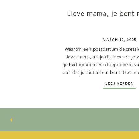
Lieve mama, je bent n
MARCH 12, 2025
Waarom een postpartum depressie e
Lieve mama, als je dit leest en je v
je had gehoopt na de geboorte van
dan dat je niet alleen bent. Het m
prachtige, maar ook een ingrijpe
LEES VERDER
En soms brengt het gevoelens met
[…]