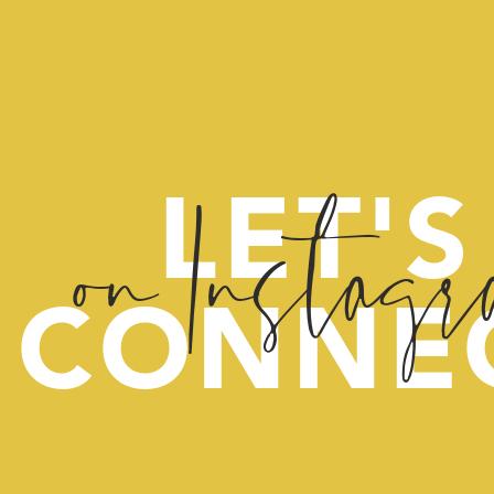
on Instag
LET'S
CONNE