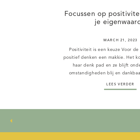
Focussen op positivite
je eigenwaar
MARCH 21, 2023
Positiviteit is een keuze Voor d
positief denken een makkie. Het ko
haar denk pad en ze blijft on
omstandigheden blij en dankbaa
mama’s is dit wat lastiger. Doo
LEES VERDER
vervelende dingen die ze hebbe
hun jeugd, waardoor hun (zelf)
beschadigd. Deze [