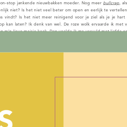
non-stop jankende nieuwbakken moeder. Nog meer
bullcrap
, al
ijk niet? Is het niet veel beter om open en eerlijk te vertellen
vindt? Is het niet meer reinigend voor je ziel als je je hart
oop kan laten? Ik denk van wel. De roze wolk ervaarde ik met v
an m’n lieve meisje keek. Dan voelde ik me vervuld met liefde en 
k zoveel liefde voor zo’n klein mensje kan voelen. Daarbuiten wa
.
 heel veel andere moeders ook. Zij voelen die enorme druk van
 voelen. Om te stralen van oor tot oor, de godganse dag. Ik z
len plaatsen. Een soort Opsporing Verzocht
meets
Amber alert,
boodschap in de strekking van: ”Lieve moeders van Nederlan
Dat geeft niks, wij eigenlijk ook. Andere moeders doen nam
 waar ze die roze wolk vandaan moeten halen. Dus het goede 
ken naar de roze wolk. Het slechte nieuws is: je zal de
len en wat weinig slapen. En met weinig bedoel ik: twee uur p
S
bij. Over drie maanden, ziet je leven er een stuk beter uit. Tot
s, fora en eigenlijk moet je ook niet teveel tijd spenderen op
s