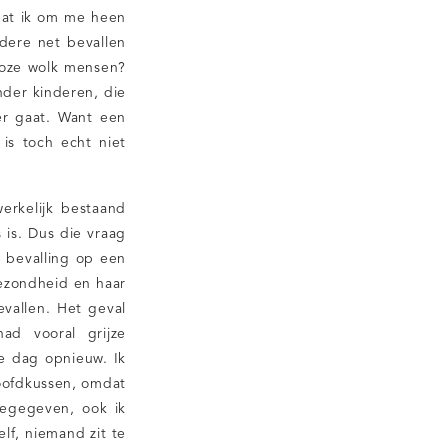
mdat ik om me heen
dere net bevallen
roze wolk mensen?
nder kinderen, die
er gaat. Want een
 is toch echt niet
erkelijk bestaand
is. Dus die vraag
e bevalling op een
ezondheid en haar
vallen. Het geval
ad vooral grijze
e dag opnieuw. Ik
hoofdkussen, omdat
oegegeven, ook ik
lf, niemand zit te