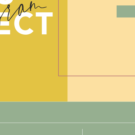
gram
 gezin. Hele veel succes lieve moeders. Je kan dit!”
ECT