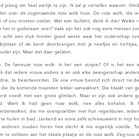
ed pissig om heel eerlijk te zijn. Ik zal je vertellen waarom. O
alen over de zogenaamde roze wolk hoor. De roze wolk, die ie
n of zou moeten voelen. Wat een
bullshit
, denk ik dan! Welke 
e het in godsnaam over? Vaak zijn het ook nog eens mensen zo
h echt een stuk minder goed weten waar het ouderschap ov
bijstaan of de kerst doorbrengen met je neefjes en nichtjes,
 ouder zijn. Maar dat daar gelaten.
. De fameuze roze wolk. Is het een utopie? Of is het een w
k dat iedere vrouw anders is en ook elke zwangerschap anders 
 drie, te beantwoorden. De ene vrouw bevind zich direct na d
die de komende maanden lekker aanwakkert. Die blaakt van g
rst voedt met een grote glimlach. Maar er zijn ook andere ge
eld. Want ik had geen roze wolk, nee alles behalve. Ik h
nderwolken, die me overspoelden met hun regenbuien, ieder
n te huilen in bed. Jankend en soms zelfs schreeuwend in mijn 
at anderen zouden horen hoe slecht ik me eigenlijk voelde. T
m te voldoen aan het ideale plaatje en de roze wolk. Zeg nou ze