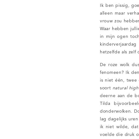
Ik ben pissig, go
alleen maar verh
vrouw zou hebbe
Waar hebben julli
in mijn ogen toc
kinderverjaardag 
hetzelfde als zelf
De roze wolk dus
fenomeen? Ik den
is niet één, twee
soort
natural high
deerne aan de bo
Tilda bijvoorbe
donderwolken. Do
lag dagelijks ure
ik niet wilde, d
voelde die druk o