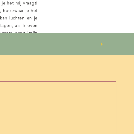
s je het mij vraagt!
, hoe zwaar je het
 kan luchten en je
lagen, als ik even
trots, dat zij mijn
s het veelal grijs,
 buiten af ook, om
ou het liefst een
 voor nieuwbakken
d. Ben je de roze
elijk maar wat en
nieuws is: je kan
 komende maanden
er nacht. Maar ook
 die tijd, vermijd
ocial media.
Focus