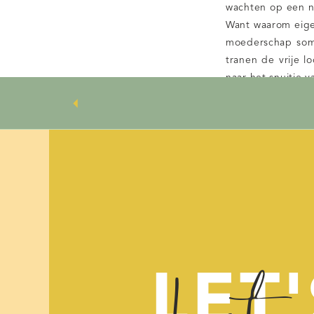
wachten op een 
Want waarom eigenl
moederschap soms 
tranen de vrije l
naar het snuitje v
dochtertje is en i
kan ik je vertellen
En zo is het voor
die roze wolk te
oproep op tv wil
moeders met een 
wolk ook kwijt? 
hebben geen idee
stoppen met zoe
enigszins kut voe
LET'
dat gaat weer voor
roze wolk website