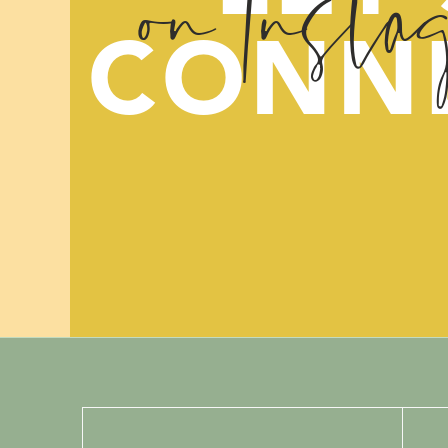
on Insta
je op jezelf en je
CONN