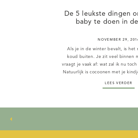
De 5 leukste dingen 
baby te doen in de
NOVEMBER 29, 201
Als je in de winter bevalt, is het 
koud buiten. Je zit veel binnen m
vraagt je vaak af: wat zal ik nu to
Natuurlijk is cocoonen met je kindj
gezellig op de bank, kachel aan, k
LEES VERDER
Maar op een gegeven mome