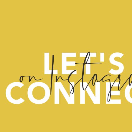
on Instag
LET'S
CONNE