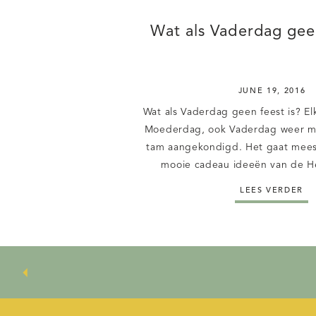
Wat als Vaderdag geen
JUNE 19, 2016
Wat als Vaderdag geen feest is? El
Moederdag, ook Vaderdag weer m
tam aangekondigd. Het gaat mees
mooie cadeau ideeën van de H
gezellige mok of Ipad-hoes
LEES VERDER
parfumadvertenties overal. Er wor
kinderdagverblijven geknutseld al
lust is. Ieder […]