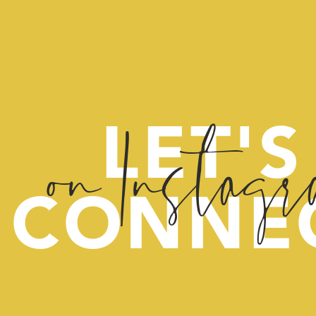
on Instag
LET'S
CONNE