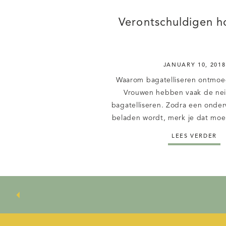
Verontschuldigen ho
JANUARY 10, 2018
Waarom bagatelliseren ontmoe
Vrouwen hebben vaak de nei
bagatelliseren. Zodra een onder
beladen wordt, merk je dat moe
verontschuldigen. Ze voelen name
LEES VERDER
onbewust), dat de andere partij, z
voelt als een onderwerp wat zwaar
Dus als ze dan eindelijk de mo