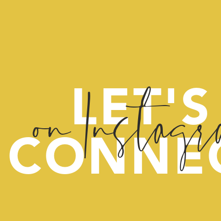
on Instag
LET'S
CONNE