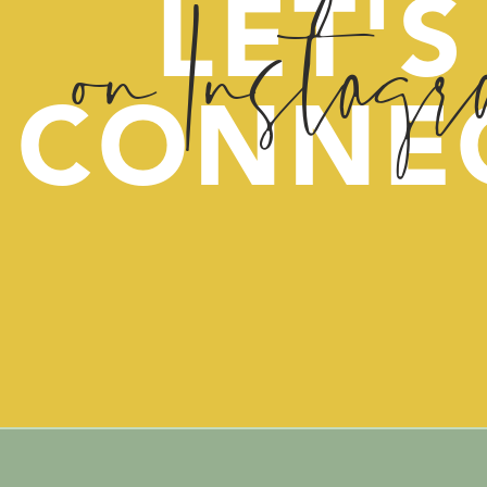
on Instag
LET'S
CONNE