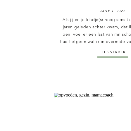
JUNE 7, 2022
Als jij en je kindje(s) hoog sensiti
jaren geleden achter kwam, dat i
ben, voel er een last van mn scho
had hetgeen wat ik in overmate vo
een naam. Ik was dus niet raar, mo
LEES VERDER
was simpelweg enorm gevoelig. Ni