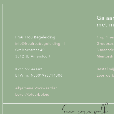
Ga aan
met m
Frou Frou Begeleiding
1 op 1 se
info@froufroubegeleiding.nl
Groepses
Grebbestraat 40
3 maand
3812 JE Amersfoort
Mentorshi
KvK: 65144449
Bestel mi
BTW nr: NL001998714B06
Lees de 
Algemene Voorwaarden
Lever/Retourbeleid