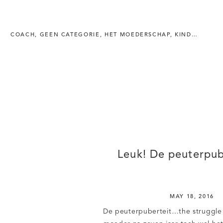
COACH
,
GEEN CATEGORIE
,
HET MOEDERSCHAP
,
KINDEREN
,
LI
Leuk! De peuterpu
MAY 18, 2016
De peuterpuberteit…the struggle i