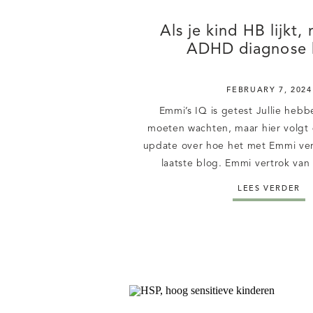
Als je kind HB lijkt,
ADHD diagnose k
FEBRUARY 7, 2024
Emmi’s IQ is getest Jullie heb
moeten wachten, maar hier volgt 
update over hoe het met Emmi ver
laatste blog. Emmi vertrok van
voorschool bij Sgooiers naar de 
LEES VERDER
overdracht was duidelijk gegaan
duidelijk uitgelegd waarom ze d
een […]