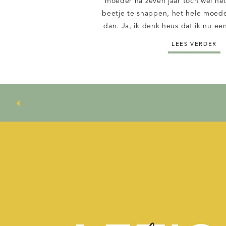
moeder na zeven jaar toch wel het
beetje te snappen, het hele moed
dan. Ja, ik denk heus dat ik nu ee
begrijpen wat mijn dochtertje van
LEES VERDER
ons zo goed mogelijk door 