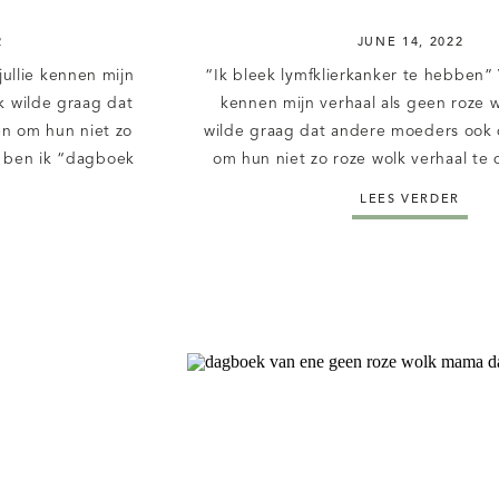
2
JUNE 14, 2022
jullie kennen mijn
“Ik bleek lymfklierkanker te hebben” V
k wilde graag dat
kennen mijn verhaal als geen roze 
en om hun niet zo
wilde graag dat andere moeders ook 
m ben ik “dagboek
om hun niet zo roze wolk verhaal te
tart. Zodat elke
ben ik “dagboek van een geen roz
LEES VERDER
 als ze […]
gestart. Zodat elke mama haar verhaal
ze […]