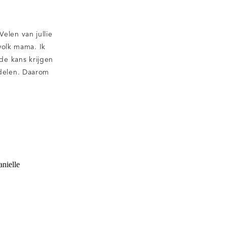
elen van jullie
wolk mama. Ik
de kans krijgen
 delen. Daarom
e wolk” mama
 kan delen, als