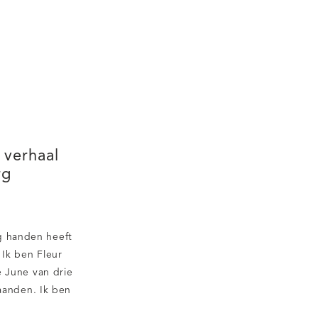
 verhaal
rg
eg handen heeft
Ik ben Fleur
e June van drie
aanden. Ik ben
r nog niet