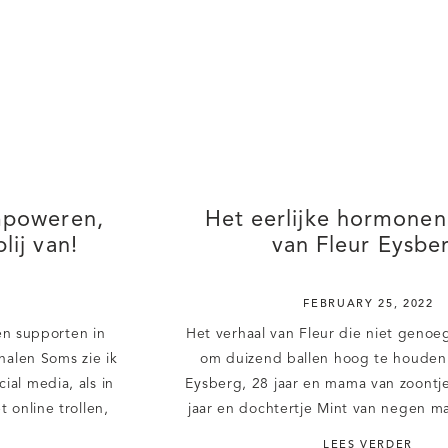
mpoweren,
Het eerlijke hormonen
lij van!
van Fleur Eysbe
FEBRUARY 25, 2022
n supporten in
Het verhaal van Fleur die niet geno
halen Soms zie ik
om duizend ballen hoog te houden 
ial media, als in
Eysberg, 28 jaar en mama van zoontj
t online trollen,
jaar en dochtertje Mint van negen m
Het krabbenmand
zeven jaar samen met Randy, maa
LEES VERDER