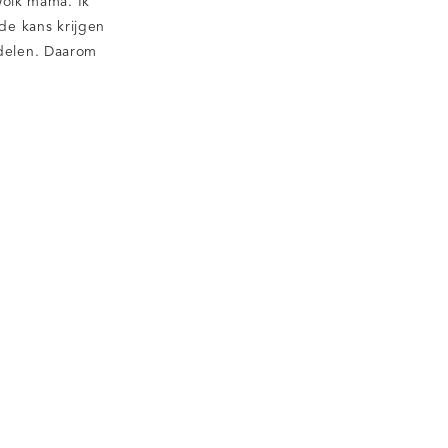
wolk mama. Ik
de kans krijgen
 delen. Daarom
e wolk” mama
 kan delen, als