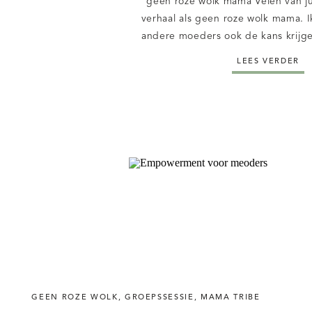
geen roze wolk mama Velen van ju
verhaal als geen roze wolk mama. I
andere moeders ook de kans krijg
roze wolk verhaal te delen. Daaro
LEES VERDER
van een geen roze wolk” mama ge
GEEN ROZE WOLK
,
GROEPSSESSIE
,
MAMA TRIBE