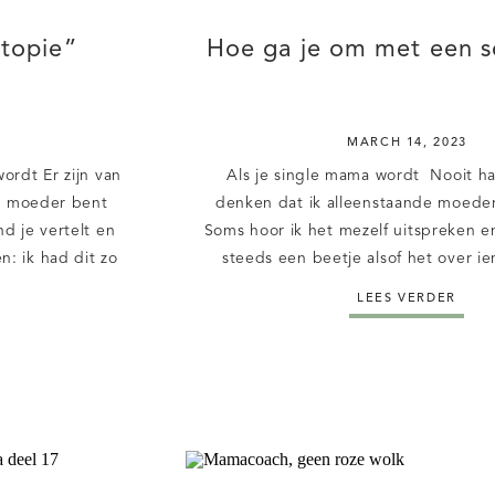
utopie”
Hoe ga je om met een s
MARCH 14, 2023
ordt Er zijn van
Als je single mama wordt Nooit h
et moeder bent
denken dat ik alleenstaande moede
d je vertelt en
Soms hoor ik het mezelf uitspreken e
: ik had dit zo
steeds een beetje alsof het over i
 Dit zijn de 5
gaat. “Scheiden is lijden”, zeggen z
LEES VERDER
t als […]
denk dat dit gezegde klopt. Het i
intense, verdrietigste en 