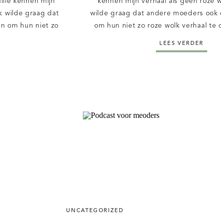
llie kennen mijn
kennen mijn verhaal als geen roze 
k wilde graag dat
wilde graag dat andere moeders ook 
en om hun niet zo
om hun niet zo roze wolk verhaal te
m ben ik “dagboek
ben ik “dagboek van een geen roz
LEES VERDER
start. Zodat […]
gestart. Zodat elke mama haar verhaal
[…]
UNCATEGORIZED