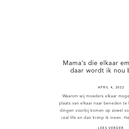
Mama’s die elkaar e
daar wordt ik nou b
APRIL 4, 2022
Waarom wij moeders elkaar moge
plaats van elkaar naar beneden te 
dingen voorbij komen op zowel soc
real life en dan krimp ik ineen. He
het elkaar naar beneden halen. 
LEES VERDER