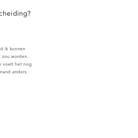
cheiding?
ad ik kunnen
r zou worden.
n voelt het nog
emand anders
e wel eens. Ik
s het meest
[…]