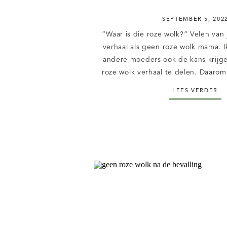
SEPTEMBER 5, 202
“Waar is die roze wolk?” Velen van 
verhaal als geen roze wolk mama. I
andere moeders ook de kans krijg
roze wolk verhaal te delen. Daaro
van een geen roze wolk” mama ges
LEES VERDER
mama haar verhaal kan delen,