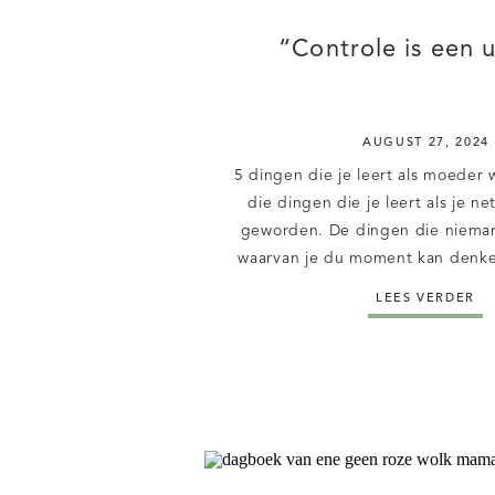
“Controle is een 
AUGUST 27, 2024
5 dingen die je leert als moeder w
die dingen die je leert als je n
geworden. De dingen die nieman
waarvan je du moment kan denken
graag van te voren willen weten.
LEES VERDER
grootste dingen die je leer