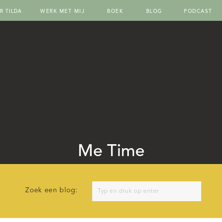
R TILDA
WERK MET MIJ
BOEK
BLOG
PODCAST
Me Time
Search
Zoek een blog:
for: