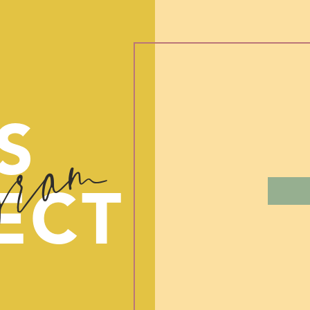
gram
S
ECT