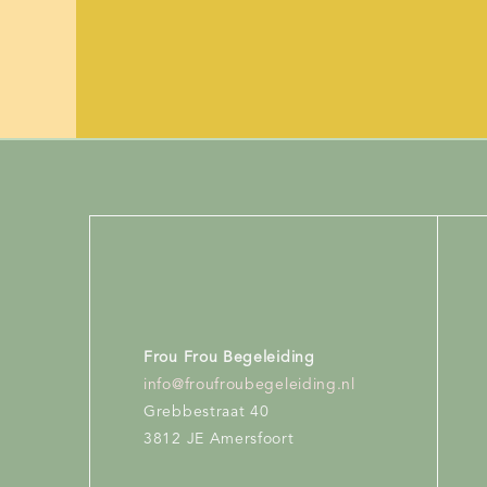
Frou Frou Begeleiding
info@froufroubegeleiding.nl
Grebbestraat 40
3812 JE Amersfoort