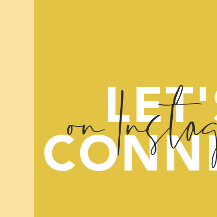
on Insta
LET'
CONN