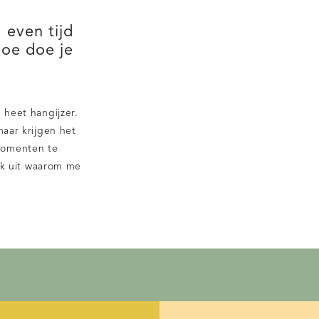
 even tijd
hoe doe je
 heet hangijzer.
maar krijgen het
momenten te
 ik uit waarom me
s.