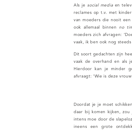
Als je
social media
en telev
reclames op t.v. met kinder
van moeders die nooit een 
ook allemaal binnen
no ti
moeders zich afvragen: ‘Doe 
vaak, ik ben ook nog steeds 
Dit soort gedachten zijn he
vaak de overhand en als j
Hierdoor kan je minder go
afvraagt: ‘Wie is deze vrou
Doordat je je moet schikke
daar bij komen kijken, zou 
intens moe door de slapeloz
ineens een grote ontdek