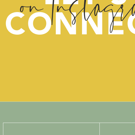
on Instag
situatie zoals hij is. Jij ben
CONNE
Daarnaast is het streven n
constant heel hoog legt voor
jij jezelf oplegt in de perf
gemiddelde lat ligt veel la
normaal haalbaar is voor d
Logisch, dat dit dan een 
Want als je die lat nou wa
dagelijkse basis ook meer ze
Mocht je na het lezen van d
info@froufroubegeleiding.nl
media
en televisie moet ge
t.v. met kinderen die nooit
die nooit een stress momen
binnen
no time
back in s