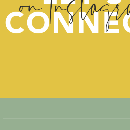
on Instag
bevalling last van heeft. Da
veel hoger. En dat zijn d
CONNE
vrouwen praten hier niet ove
Dus besloot ik hier open o
gemaakt.
Vrijdag 30 november word 
ook nog worden gelift, wan
vertellen. Dus ik ben eve
herstellen. Ik hoop met dit 
Ik hoop dat als andere vro
belangrijker: dat er iets aa
Echt niet!
Mijn arts vertelde me, dat 
halve leven, met stressinc
naar vind ik dat. Je zal e
moeten sjouwen. Dus schroo
ben gegaan. Ik hoop dat he