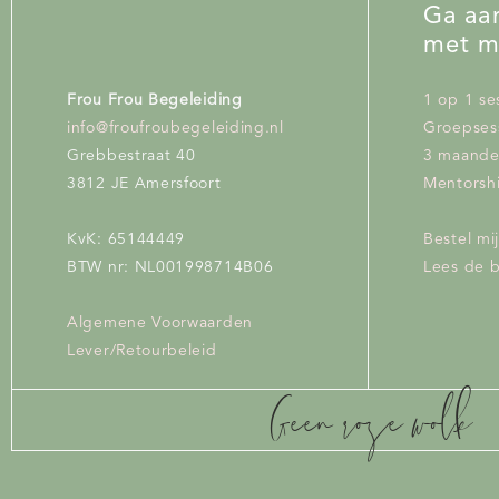
operatie? Kijk dan op mi
Ga aan
info@froufroubegeleiding.nl
met m
Frou Frou Begeleiding
1 op 1 se
info@froufroubegeleiding.nl
Groepses
Grebbestraat 40
3 maand
3812 JE Amersfoort
Mentorshi
KvK: 65144449
Bestel mi
BTW nr: NL001998714B06
Lees de 
Algemene Voorwaarden
Lever/Retourbeleid
Geen roze wolk