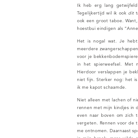
Ik heb erg lang getwijfeld
Tegelijkertijd wil ik ook
dit
t
ook een groot taboe. Want, 
hoestbui eindigen als “Annel
Het is nogal wat. Je hebt
meerdere zwangerschappen o
voor je bekkenbodemspieren
in het spierweefsel. Met 
Hierdoor verslappen je be
niet fijn. Sterker nog: het
ik me kapot schaamde.
Niet alleen met lachen of ni
rennen met mijn kindjes in
even naar boven om zich t
vergeten. Rennen voor de 
me ontnomen. Daarnaast spor