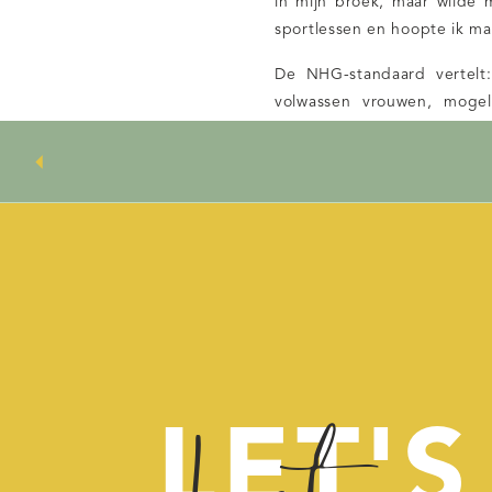
in mijn broek, maar wilde m
sportlessen en hoopte ik m
De NHG-standaard vertelt:
volwassen vrouwen, mogel
kwaliteit van leven. In de 
Een half jaar na de beva
opgetreden.“ Bij twintig pro
stressincontinentie, net als i
Ik heb in alle stilte ge
Kegeloefeningen, intensiev
leukste hobby, dat kan ik je
steeds te pas en te onpas in
dit is
zo
niet sexy. Als ik hem
Toen ik begon op te krabbe
LET'S
Mondjesmaat en alleen me
bekkenbodemfysiotherapeut