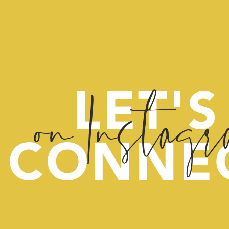
on Instag
LET'S
CONNE