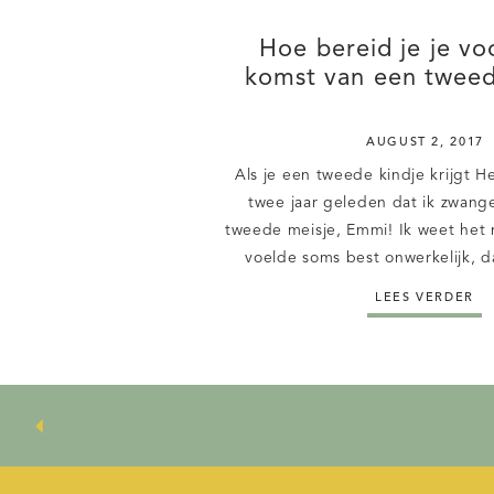
Hoe bereid je je vo
komst van een tweed
AUGUST 2, 2017
Als je een tweede kindje krijgt He
twee jaar geleden dat ik zwang
tweede meisje, Emmi! Ik weet het 
voelde soms best onwerkelijk, d
baby’tje aan kwam. We wilden dit
LEES VERDER
voelde als zo’n enorme zegen d