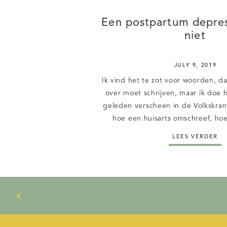
Een postpartum depres
niet
JULY 9, 2019
Ik vind het te zot voor woorden, da
over moet schrijven, maar ik doe h
geleden verscheen in de Volkskrant
hoe een huisarts omschreef, ho
betrokkenheid een betere hulpver
LEES VERDER
Een prachtig artikel, waar ik me 
vinden. Toen […]