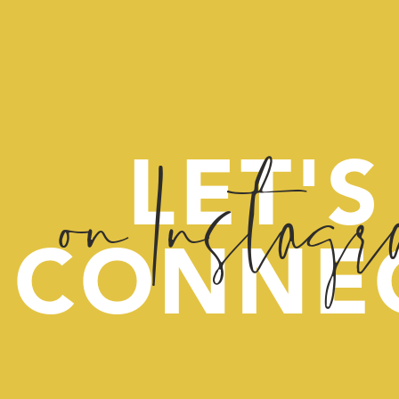
on Instag
LET'S
CONNE