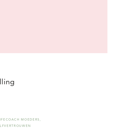
lling
IFECOACH MOEDERS
,
LFVERTROUWEN