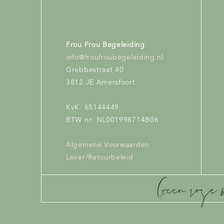
gedachten hebt.
hebben na de bev
Ik had hier n
Frou Frou Begeleiding
Omdat ze zich
info@froufroubegeleiding.nl
moeder als je
Grebbestraat 40
verwacht van j
3812 JE Amersfoort
dan ook niet va
Ik kan dit hele
KvK: 65144449
andere moeder
BTW nr: NL001998714B06
ontwikkelen me
je je dan wel 
Algemene Voorwaarden
de tijd! Laat 
Lever/Retourbeleid
schoenen gaat 
Ik ben de sle
Geen roze 
achter in de a
Heb je je kind
Dit maakt je ge
Waarom kan ik