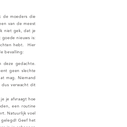
ok de moeders die
 een van de meest
k niet gek, dat je
t goede nieuws is:
dachten hebt. Hier
e bevalling:
n deze gedachte.
bent geen slechte
dat mag. Niemand
 dus verwacht dit
 je je afvraagt hoe
uden, een routine
t. Natuurlijk voel
g gelegd! Geef het