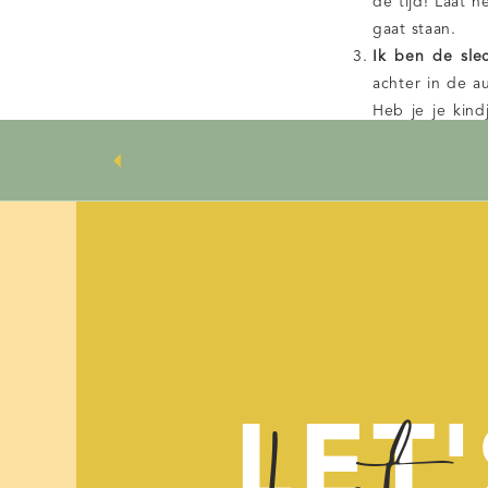
de tijd! Laat 
gaat staan.
Ik ben de sle
achter in de a
Heb je je kind
laatste zijn
in
voorbeelden ge
geen slechte mo
Waarom kan ik
van moeders di
genieten nu e
zitten? Nee! N
Dat is een ge
aan vindt, moge
Krijg ik ooit
overgenomen do
LET'
vergeet eigenl
Natuurlijk krij