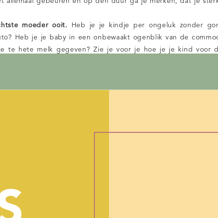
het allemaal gebeuren en op den duur ga je merken, dat je ster
chtste moeder ooit.
Heb je je kindje per ongeluk zonder go
uto? Heb je je baby in een onbewaakt ogenblik van de commode
je te hete melk gegeven? Zie je voor je hoe je je kind voor 
trusies
, iets waar moeders amper over durven praten. Ik k
ven. Dit alles is heel vervelend, maar het overkomt ons alle
eder! Stop met jezelf te veroordelen en wees lief voor jezelf!
 niet meer genieten van het moederschap?
Dit is een veel g
e ik zie in mijn praktijk. Het is meteen ook een heel abstracte 
igenlijk? Betekent dit dat je na de bevalling constant op e
atuurlijk heb je die momenten, dat je helemaal wegsmelt als je b
nietmoment pur sang! Maar die andere momenten, waarin je e
n er net zo goed zijn. Accepteer dit van jezelf en laat het dan l
 mijn leven weer terug?
Zo net na de bevalling, voelt het 
or je kindje(s) en alsof alles om hen draait. Je cijfert jeze
S
ijk totaal wie je was voordat je ooit moeder werd. Dat is h
g je je leven weer terug! Het vergt alleen tijd en planning. Zorg