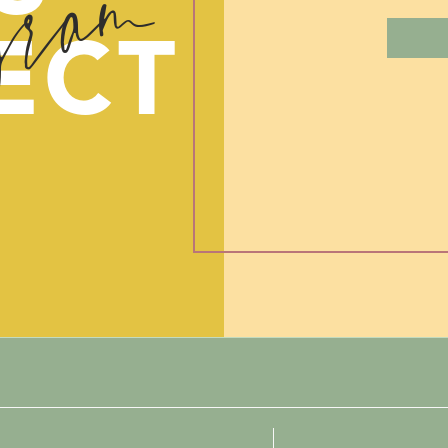
gram
rop je iets kan doen, wat je helemaal zelf in kan richten. Naar 
in of naar de sauna. Alles mag, als jij er maar blij van wo
ECT
r de enorme verantwoordelijkheid voor je kindje(s), laad je h
elangrijk!
Wil je hulp?
 dat de heftige gedachten je volledig in beslag nemen en dat j
gatieve gedachten en emoties komt? Mail dan naar
info@froufr
en plan om je hier doorheen te helpen!
 net bevallen zijn, hebben soms de meest intense gedachte
eggen, wel op de roze wolk zitten. De periode na de bevalli
n die een vrouw ooit zal doormaken in haar leven. Het is dan oo
met gedachten en emoties, waar je soms enorm van kan schrikk
is: je hoeft er niet van te schrikken! Het is namelijk heel n