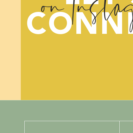
on Insta
in de week, waa
met een vriend
CONN
momenten zonde
zo ontzettend b
Heb je het gevoel
draaikolk van ne
Samen maken we e
[:en]Moeders die
die naar eigen z
heftigste periode
wordt overstelpt 
Het goede nieuws 