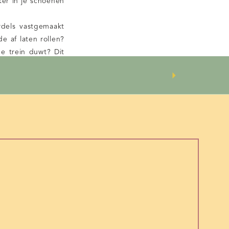
ker in je schoenen
rdels vastgemaakt
 af laten rollen?
de trein duwt? Dit
an nog veel meer
maal. Dit maakt je
ehoorde gedachte
vraag, want wat is
en roze wolk moet
aby naar je lacht.
r even geen snars
os.
alsof je leven is
lf helemaal weg en
eel begrijpelijk!
 voor een dag(deel)