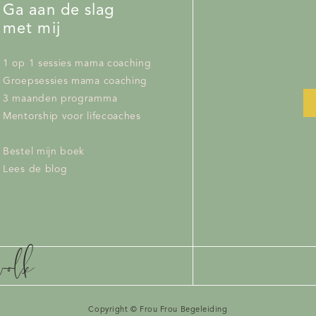
 Hier volgen de vijf heftigste gedachten die een nieuwb
Ga aan de slag
alling:
met mij
ooit aan moeten beginnen.
Veel moeder schrikken enorm va
1 op 1 sessies mama coaching
 dan een slechte moeder voelen. Het tegendeel is waar: je 
Groepsessies mama coaching
 dit denkt. Je hebt gewoon moeite met het moederschap en 
3 maanden programma
ou dat je het moederschap meteen helemaal fantastisch vindt,
Mentorship voor lifecoaches
n jezelf!
maal niet!
Als je net bevallen bent, komt er zo veel op je af, dat
Bestel mijn boek
s dit allemaal doen. Alle nieuwe dingen die je moet ontho
Lees de blog
t je baby en het slaapgebrek waardoor je amper nog functioneer
eens wanhopig en denk je: help! Ik ben hier niet voor in de wie
het allemaal maar gebeuren en op den duur ga je merken, dat
staan.
chtste moeder ooit.
Heb je je kindje per ongeluk zonder go
wolk
uto? Heb je je baby in een onbewaakt ogenblik van de commode
je te hete melk gegeven? Dit is heel vervelend, maar het over
en slechte moeder! Stop met jezelf te veroordelen en wees lief v
 niet meer genieten van het moederschap?
Copyright © Frou Frou Begeleiding
Dit is een veel g