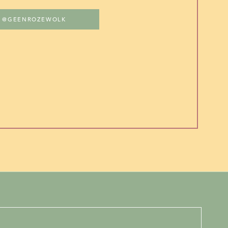
de kapper, lunchen
rdt! Op dit soort
@GEENROZEWOLK
elemaal op. Dit is
e niet meer uit de
oubegeleiding.nl
.
n. Ook de moeders
ng, is een van de
k niet gek, dat je
en.
ormaal dat je deze