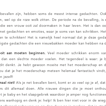
bevallen zijn, hebben soms de meest intense gedachten. O
n, wel op de roze wolk zitten. De periode na de bevalling, is
die een vrouw ooit zal doormaken in haar leven. Het is dan oo
met gedachten en emoties, waar je soms van kan schrikken. He
van te schrikken! Het is namelijk heel normaal dat je deze ge
ftigste gedachten die een nieuwbakken moeder kan hebben na d
ooit aan moeten beginnen.
Veel moeder schrikken enorm va
 dan een slechte moeder voelen. Het tegendeel is waar: je 
 dit denkt. Je hebt gewoon moeite met het moederschap en 
ou dat je het moederschap meteen helemaal fantastisch vindt,
n jezelf!
maal niet!
Als je net bevallen bent, komt er zo veel op je af, dat
s dit allemaal doen. Alle nieuwe dingen die je moet ontho
t je baby en het slaapgebrek waardoor je amper nog functioneer
eens wanhopig en denk je: help! Ik ben hier niet voor in de wie