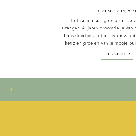
DECEMBER 13, 201
Het zal je maar gebeuren. Je b
zwanger! Al jaren droomde je van 
babykleertjes, het inrichten van
het zien groeien van je mooie bu
naar dat wij-gevoel, het gevoel van
LEES VERDER
voor altijd samen. Je verheugde 
trappel in je […]