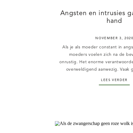
Angsten en intrusies g
hand
NOVEMBER 3, 202
Als je als moeder constant in ang
moeders voelen zich na de be
onrustig. Het enorme verantwoordel
overweldigend aanwezig. Vaak g
gepaard met angstige en panieker
LEES VERDER
emoties. Omdat je niet weet wat n
veel moeders dat dit erbij hoort o
ze zich […]