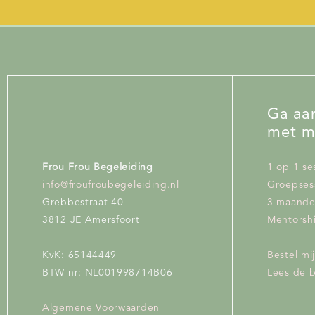
Ga aan
met m
Frou Frou Begeleiding
1 op 1 se
info@froufroubegeleiding.nl
Groepses
Grebbestraat 40
3 maand
3812 JE Amersfoort
Mentorshi
KvK: 65144449
Bestel mi
BTW nr: NL001998714B06
Lees de 
Algemene Voorwaarden