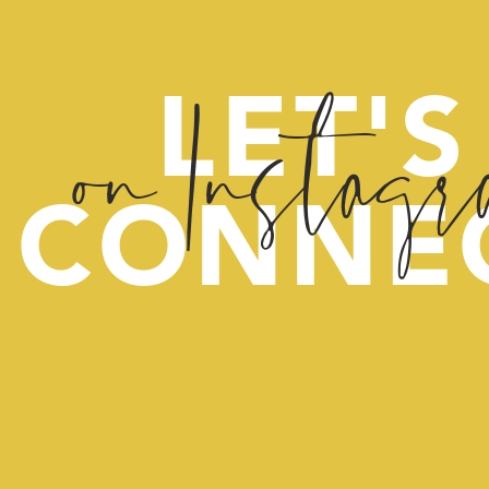
on Instag
LET'S
CONNE