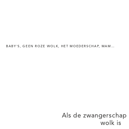
BABY'S
,
GEEN ROZE WOLK
,
HET MOEDERSCHAP
,
MAMA'S
,
MOE
Als de zwangerschap
wolk is