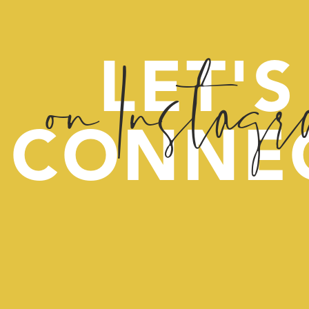
on Instag
LET'S
CONNE