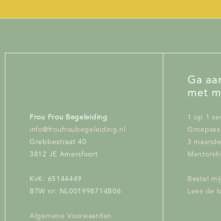
Ga aan
met m
Frou Frou Begeleiding
1 op 1 se
info@froufroubegeleiding.nl
Groepses
Grebbestraat 40
3 maand
3812 JE Amersfoort
Mentorshi
KvK: 65144449
Bestel mi
BTW nr: NL001998714B06
Lees de 
Algemene Voorwaarden