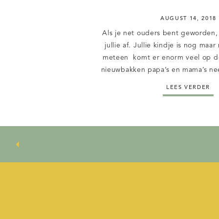
AUGUST 14, 2018
Als je net ouders bent geworden,
jullie af. Jullie kindje is nog ma
meteen komt er enorm veel op d
nieuwbakken papa’s en mama’s nee
als ouder de enorme verantwoorde
LEES VERDER
kindje. Daarnaast slaap je weinig e
Moeders […]