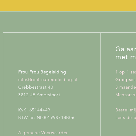
Ga aan
met m
Frou Frou Begeleiding
1 op 1 se
info@froufroubegeleiding.nl
Groepses
Grebbestraat 40
3 maand
3812 JE Amersfoort
Mentorshi
KvK: 65144449
Bestel mi
BTW nr: NL001998714B06
Lees de 
Algemene Voorwaarden