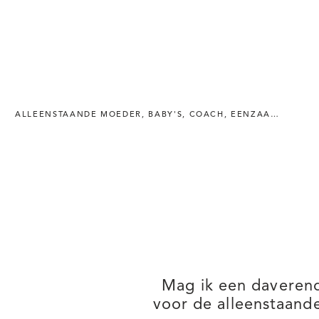
ALLEENSTAANDE MOEDER
,
BABY'S
,
COACH
,
EENZAAMHEID
,
G
Mag ik een daveren
voor de alleenstaan