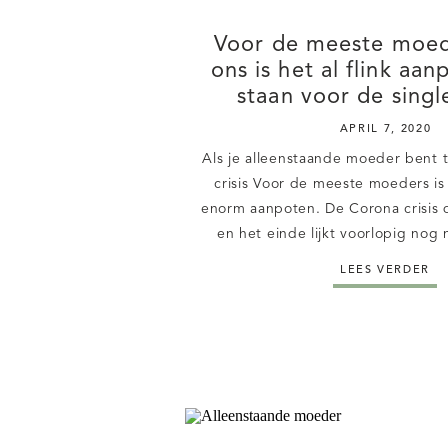
Voor de meeste moed
ons is het al flink aan
staan voor de sing
APRIL 7, 2020
Als je alleenstaande moeder bent 
crisis Voor de meeste moeders i
enorm aanpoten. De Corona crisis 
en het einde lijkt voorlopig nog n
meeste mama’s hebben het behoorl
LEES VERDER
werk je niet alleen thuis, maar
activiteiten zich in en 