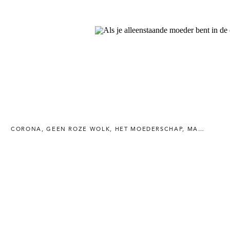
CORONA
,
GEEN ROZE WOLK
,
HET MOEDERSCHAP
,
MAMA'S
,
MO