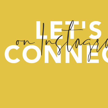
on Instag
LET'S
CONNE