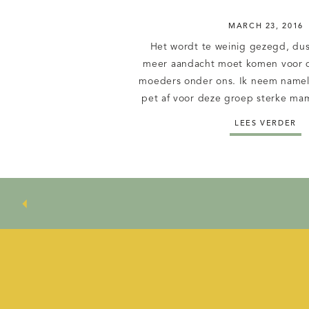
MARCH 23, 2016
Het wordt te weinig gezegd, dus 
meer aandacht moet komen voor d
moeders onder ons. Ik neem nameli
pet af voor deze groep sterke ma
die elke avond in hun eentje he
LEES VERDER
bestieren. Elke dag opnieuw de 
werk, kindjes, school en o