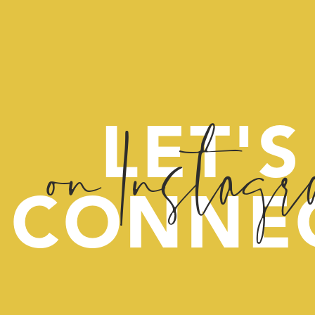
on Instag
LET'S
CONNE