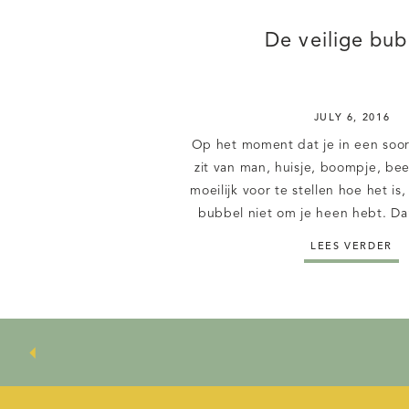
De veilige bub
JULY 6, 2016
Op het moment dat je in een soor
zit van man, huisje, boompje, bees
moeilijk voor te stellen hoe het is, 
bubbel niet om je heen hebt. Da
lekker in je comfort zone, je bent je
LEES VERDER
niet eens bewust van, d