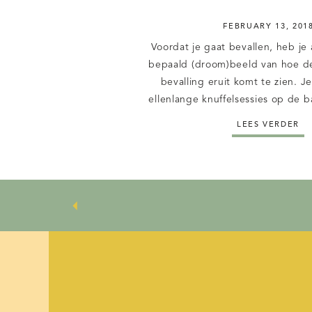
FEBRUARY 13, 201
Voordat je gaat bevallen, heb je
bepaald (droom)beeld van hoe d
bevalling eruit komt te zien. 
ellenlange knuffelsessies op de ba
contact en fijne lange wandelingen
LEES VERDER
Maar soms loopt het leven anders
had en blijkt je kindj