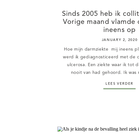
Sinds 2005 heb ik collit
Vorige maand vlamde 
ineens op
JANUARY 2, 2020
Hoe mijn darmziekte mij ineens pl
werd ik gediagnosticeerd met de da
ulcerosa. Een ziekte waar ik tot
nooit van had gehoord. Ik was
geslagen. Want, ik was nooit ziek. 
LEES VERDER
chronische ziekte, die dus nooi
gaan. De jaren die 