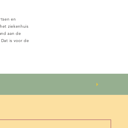
rtsen en
 het ziekenhuis
aand aan de
 Dat is voor de
wensen kenbaar
 angsten en
orden. Dit […]