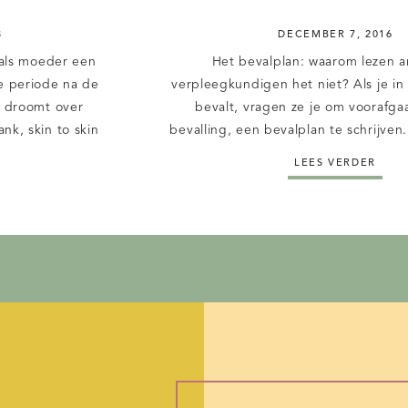
8
DECEMBER 7, 2016
 als moeder een
Het bevalplan: waarom lezen a
e periode na de
verpleegkundigen het niet? Als je in
Je droomt over
bevalt, vragen ze je om voorafg
nk, skin to skin
bevalling, een bevalplan te schrijven.
 met je kleintje.
moeder in spe fijn, omdat ze haar 
LEES VERDER
 dan je gepland
kan maken. Daarnaast kan ze haar
e […]
aversies hier ook duidelijk in verwo