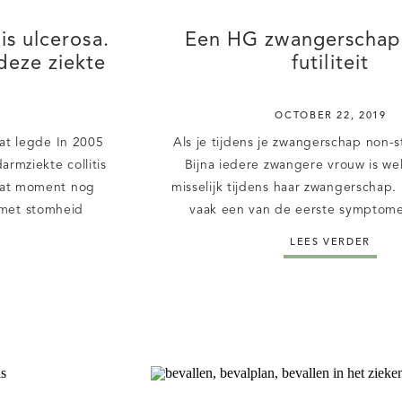
is ulcerosa.
Een HG zwangerschap 
deze ziekte
futiliteit
OCTOBER 22, 2019
at legde In 2005
Als je tijdens je zwangerschap non-
rmziekte collitis
Bijna iedere zwangere vrouw is we
 dat moment nog
misselijk tijdens haar zwangerschap. B
 met stomheid
vaak een van de eerste symptom
Ineens had ik een
moeder herkent dat ze zwanger is
LEES VERDER
t meer over zou
misselijkheid, hoort erbij, zeggen ze
[…]
je zo ontzettend misselijk bent, dat j
[…]