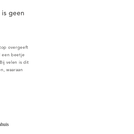
is geen
stop overgeeft
l een beetje
ij velen is dit
en, waaraan
. Een beetje
? Maar wat, als
e constant moet