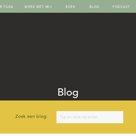
R TILDA
WERK MET MIJ
BOEK
BLOG
PODCAST
Blog
Search
Zoek een blog:
for: