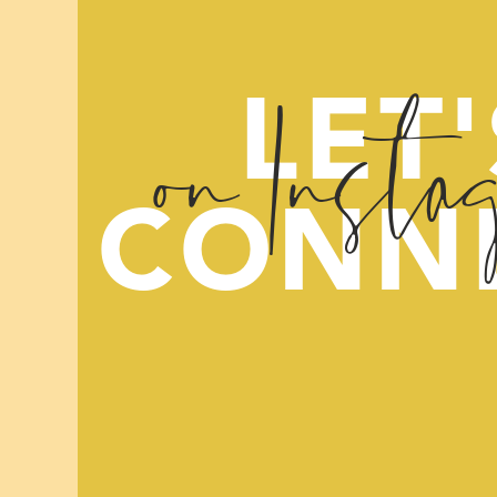
on Insta
LET'
CONN