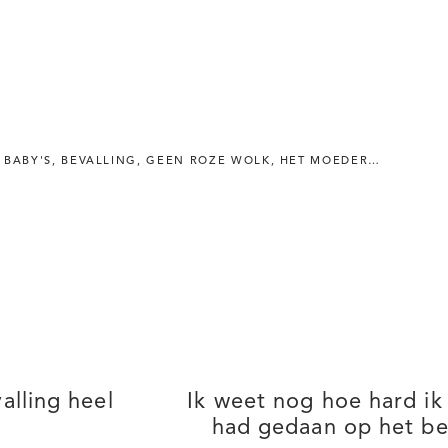
,
BABY'S
GEEN ROZE WOLK
,
BEVALLING
,
,
LIFECOACH VOOR MOEDERS
GEEN ROZE WOLK
,
HET MOEDERSCHAP
,
MAMA'S
,
MAMA
,
LIF
alling heel
Ik weet nog hoe hard ik
had gedaan op het be