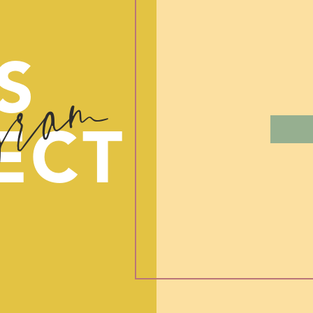
gram
S
ECT