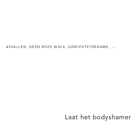
AFVALLEN
,
GEEN ROZE WOLK
,
GEWICHTSTOENAME
,
HET MOE
Laat het bodyshame