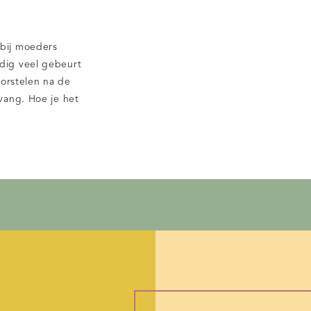
bij moeders
dig veel gebeurt
orstelen na de
vang. Hoe je het
ziet je lichaam er
oorheen uitzag. Of
[…]