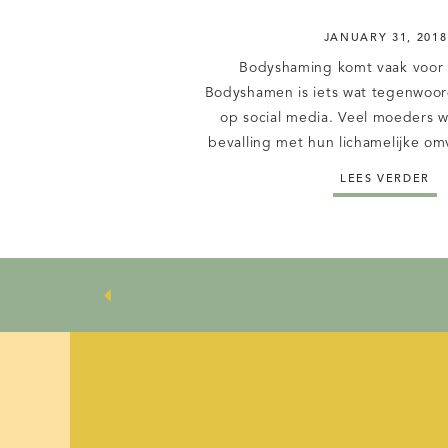
JANUARY 31, 2018
Bodyshaming komt vaak voor 
Bodyshamen is iets wat tegenwoor
op social media. Veel moeders w
bevalling met hun lichamelijke om
ook went of keert, na de bevalling 
LEES VERDER
nu eenmaal niet uit, zoals het er v
je nu veel of weinig 