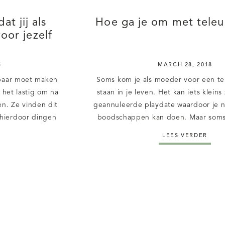
at jij als
Hoe ga je om met teleur
oor jezelf
5
MARCH 28, 2018
sbaar moet maken
Soms kom je als moeder voor een tel
het lastig om na
staan in je leven. Het kan iets kleins 
en. Ze vinden dit
geannuleerde playdate waardoor je n
hierdoor dingen
boodschappen kan doen. Maar soms
 hun partner dit
als moeder een teleurstelling, waar j
LEES VERDER
igenlijk, maak je
overheen kan stappen. Bijvoorbeeld,
[…]
in vertrouwen neemt over j