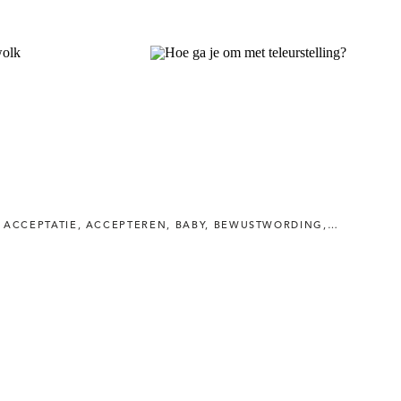
WORDING
ACCEPTATIE
,
BOEK
,
ACCEPTEREN
,
DE DINGEN DIE NIEMAND JE VERTELT
,
BABY
,
BEWUSTWORDING
,
COACH
,
DIEET
,
,
EM
ER