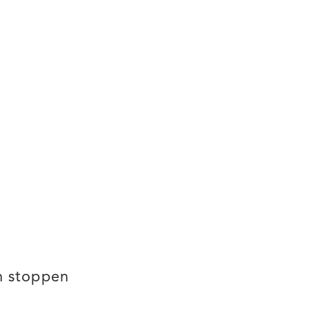
DERSCHAP
,
LIFECOACH MOEDERS
,
MOEDERS
,
NA DE BEVALLING
,
n stoppen