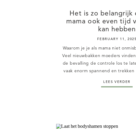
Het is zo belangrijk d
mama ook even tijd v
kan hebben
FEBRUARY 11, 202
Waarom je je als mama niet onmi
Veel nieuwbakken moeders vinden 
de bevalling de controle los te lat
vaak enorm spannend en trekken 
sneller naar zichzelf toe. Terwijl,
LEES VERDER
soort dingen ook enorm goed kan. E
jezelf als mama op 