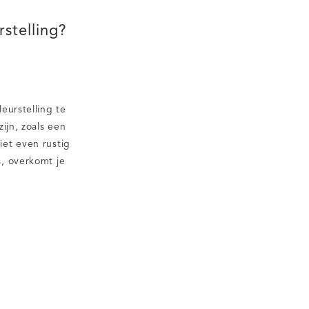
stelling?
eurstelling te
zijn, zoals een
iet even rustig
, overkomt je
e niet zo snel
 als je iemand
e […]