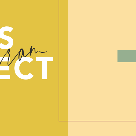
gram
S
ECT