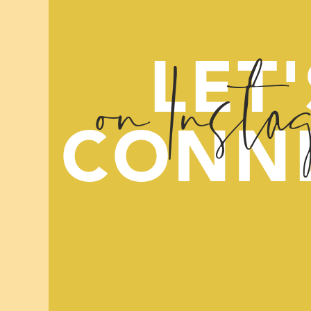
on Insta
LET'
CONN