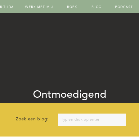
R TILDA
WERK MET MIJ
BOEK
BLOG
PODCAST
Ontmoedigend
Search
Zoek een blog:
for: