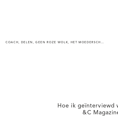
COACH
,
DELEN
,
GEEN ROZE WOLK
,
HET MOEDERSCHAP
,
INTE
Hoe ik geïnterviewd
&C Magazin