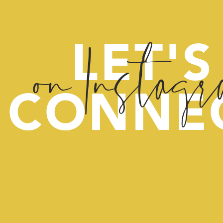
on Instag
LET'S
CONNE