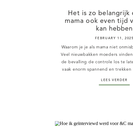
Het is zo belangrijk d
mama ook even tijd v
kan hebben
FEBRUARY 11, 202
Waarom je je als mama niet onmi
Veel nieuwbakken moeders vinden 
de bevalling de controle los te lat
vaak enorm spannend en trekken 
sneller naar zichzelf toe. Terwijl,
LEES VERDER
soort dingen ook enorm goed kan. E
jezelf als mama op 