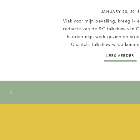
JANUARY 23, 2018
Vlak voor mijn bevalling, kreeg ik 
redactie van de &C talkshow van C
hadden mijn werk gezien en vroeg
Chantal’s talkshow wilde kome
zouden plaatsvinden op de beval
LEES VERDER
dag erna. Beiden geen optie dus. 
op 27 oktober van 