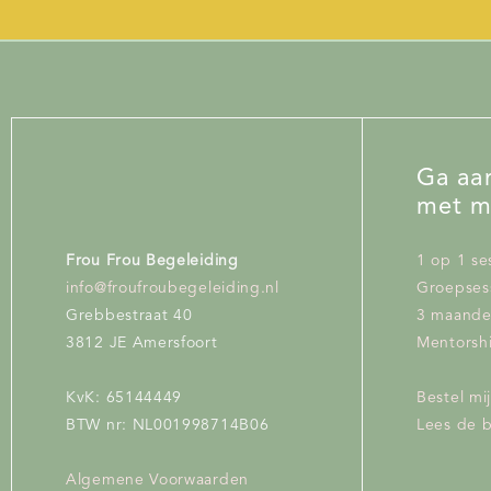
Ga aan
met m
Frou Frou Begeleiding
1 op 1 se
info@froufroubegeleiding.nl
Groepses
Grebbestraat 40
3 maand
3812 JE Amersfoort
Mentorshi
KvK: 65144449
Bestel mi
BTW nr: NL001998714B06
Lees de 
Algemene Voorwaarden